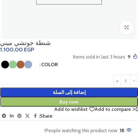
Click to enlarge
شنطة جوتشي ميني
1.100,00
EGP
Items sold in last 3 hours
9
COLOR
إضافة إلى السلة
Buy now
Add to wishlist
Add to compare
Share:
People watching this product now!
18