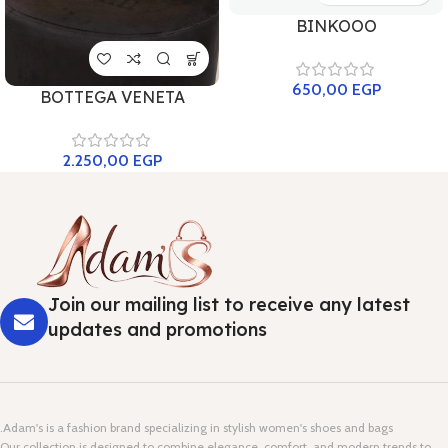
BINKOOO
650,00
EGP
BOTTEGA VENETA
2.250,00
EGP
Join our mailing list to receive any latest
updates and promotions
Adam's is a fashion brand specializing in stylish women's shoes and bags.
Our collection is designed to combine elegance, comfort, and modern trends to