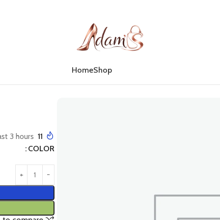
Home
Shop
ast 3 hours
11
COLOR
 to compare