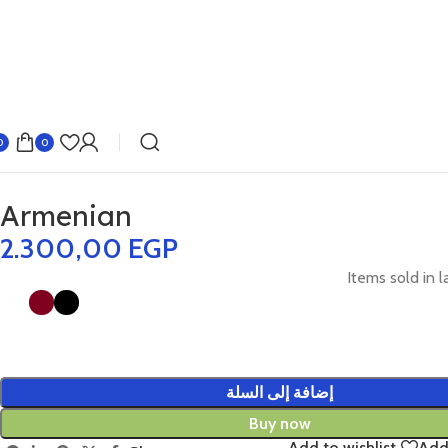
0
0
Armenian
2.300,00
EGP
Items sold in l
إضافة إلى السلة
Buy now
Add to wishlist
Add