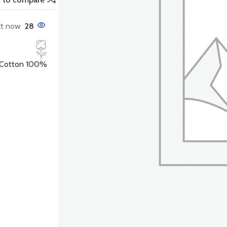
t now!
28
100% Organic Cotton