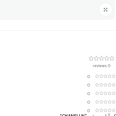
Click to enlarge
0 reviews
0
0
0
0
0
كن أول من يقيم “CHANELLN”