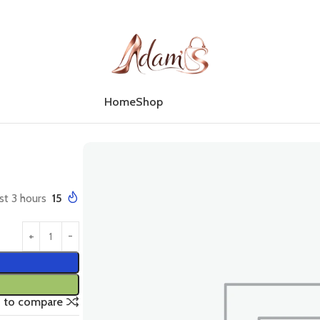
Home
Shop
st 3 hours
15
 to compare