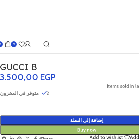
0
0
GUCCI B
3.500,00
EGP
Items sold in l
2 متوفر في المخزون
إضافة إلى السلة
Buy now
Add to wishlist
Add
Share: