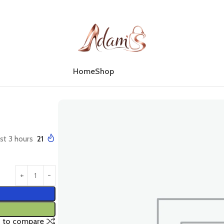
Home
Shop
ast 3 hours
21
 to compare