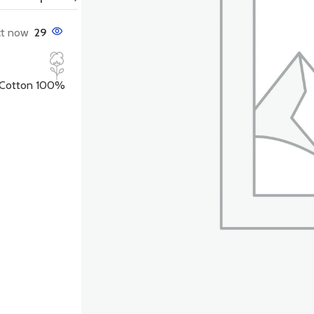
t now!
29
100% Organic Cotton