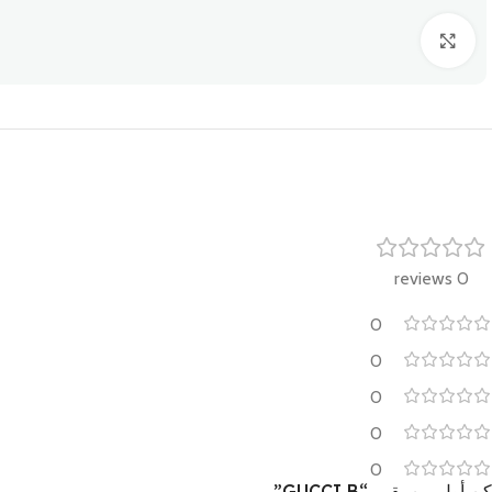
Click to enlarge
0 reviews
0
0
0
0
0
كن أول من يقيم “GUCCI B”