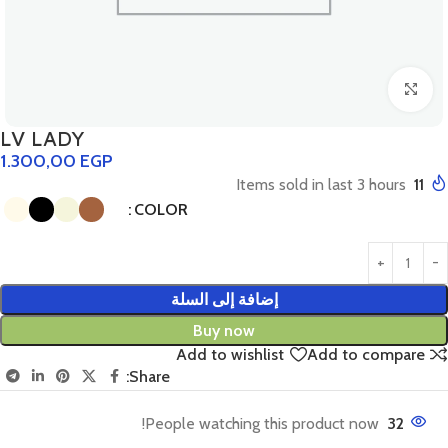
Click to enlarge
LV LADY
1.300,00
EGP
Items sold in last 3 hours
11
COLOR
إضافة إلى السلة
Buy now
Add to wishlist
Add to compare
Share:
People watching this product now!
32