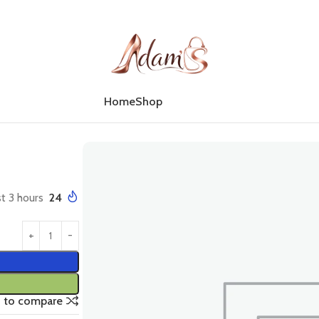
Home
Shop
st 3 hours
24
 to compare