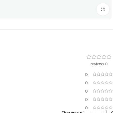
Click to enlarge
0 reviews
0
0
0
0
0
كن أول من يقيم “hermes n”